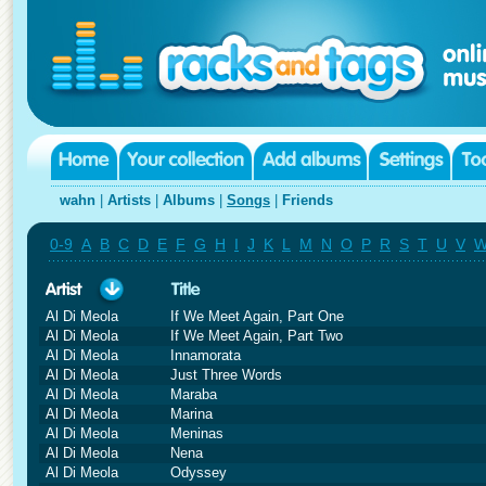
wahn
|
Artists
|
Albums
|
Songs
|
Friends
0-9
A
B
C
D
E
F
G
H
I
J
K
L
M
N
O
P
R
S
T
U
V
Al Di Meola
If We Meet Again, Part One
Al Di Meola
If We Meet Again, Part Two
Al Di Meola
Innamorata
Al Di Meola
Just Three Words
Al Di Meola
Maraba
Al Di Meola
Marina
Al Di Meola
Meninas
Al Di Meola
Nena
Al Di Meola
Odyssey