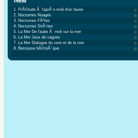
1. PrÃ©lude Ã l'aprÃ¨s-midi d'un faune
2. Nocturnes Nuages
3. Nocturnes FÃªtes
4. Nocturnes SirÃ¨nes
5. La Mer De l'aube Ã midi sur la mer
6. La Mer Jeux de vagues
7. La Mer Dialogue du vent et de la mer
8. Berceuse hÃ©roÃ¯que