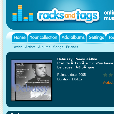
wahn
|
Artists
|
Albums
|
Songs
|
Friends
Debussy
,
Paavo JÃ¤rvi
Prelude Ã l'aprÃ¨s-midi d'un faune
Berceuse hÃ©roÃ¯que
Release date: 2005
Duration: 1:04:17
Added 