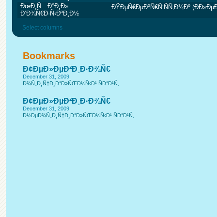
ÐœÐ¸Ñ…Ð°Ð¸Ð»
ÐŸÐµÑ€ÐµÐºÑ€Ñ‘ÑÑ‚Ð¾Ðº (Ð­Ð»ÐµÐ
Ð‘Ð¾Ñ€Ð·Ñ‹ÐºÐ¸Ð½
Select columns
Bookmarks
Ð¢ÐµÐ»ÐµÐ²Ð¸Ð·Ð¾Ñ€
December 31, 2009
Ð¾Ñ„Ð¸Ñ†Ð¸Ð°Ð»ÑŒÐ½Ñ‹Ð¹ ÑÐ°Ð¹Ñ‚
Ð¢ÐµÐ»ÐµÐ²Ð¸Ð·Ð¾Ñ€
December 31, 2009
Ð½ÐµÐ¾Ñ„Ð¸Ñ†Ð¸Ð°Ð»ÑŒÐ½Ñ‹Ð¹ ÑÐ°Ð¹Ñ‚