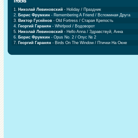
1.
Николай Левиновский
- Holiday / Праздник
2.
Борис Фрумкин
- Remembering A Friend / Вспоминая Друга
3.
Виктор Гусейнов
- Old Fortress / Старая Крепость
4.
Георгий Гаранян
- Whirlpool / Водоворот
5.
Николай Левиновский
- Hello Anna / Здравствуй, Анна
6.
Борис Фрумкин
- Opus No. 2 / Опус № 2
7.
Георгий Гаранян
- Birds On The Window / Птички На Окне