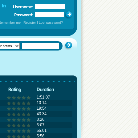
Remember me
|
Register
|
Lost password?
1:51:07
10:14
19:54
43:34
8:26
5:07
55:01
5:56