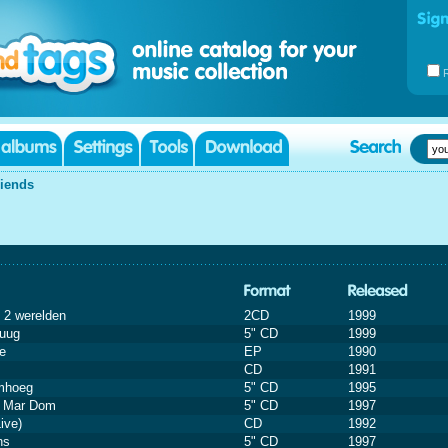
riends
n 2 werelden
2CD
1999
tuug
5" CD
1999
e
EP
1990
CD
1991
mhoeg
5" CD
1995
t Mar Dom
5" CD
1997
ive)
CD
1992
ns
5" CD
1997