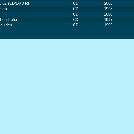
cius (CD/DVD-R)
CD
2006
rica
CD
1993
CD
2000
t en Liefde
CD
1997
 zuiden
CD
1995