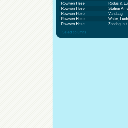
Rowwen Heze
Rodus & Lu
Rowwen Heze
Station Ame
Rowwen Heze
Vandaag
Rowwen Heze
Water, Luch
Rowwen Heze
Zondag in 't
Select columns