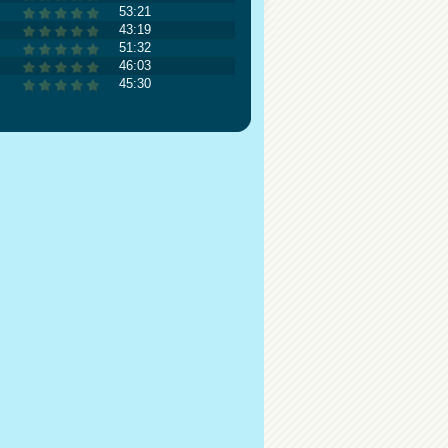
53:21
43:19
51:32
46:03
45:30