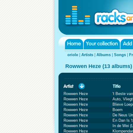
oriole
|
Artists
|
Albums
|
Songs
|
F
Rowwen Heze (13 albums)
Rowwen Heze
't Beste va
Rowwen Heze
Auto, Vlieg
Rowwen Heze
Blieve Loep
Rowwen Heze
Boem
Rowwen Heze
De Neus U
Rowwen Heze
En Dan Is '
Rowwen Heze
In de Wei (L
Rowwen Heze
Klompenda