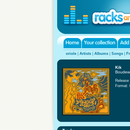
oriole
|
Artists
|
Albums
|
Songs
|
F
Kik
Boudewi
Release 
Format: