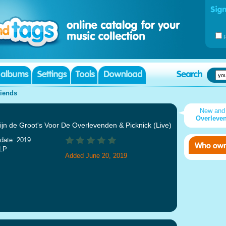
riends
New and
Overleven
jn de Groot's Voor De Overlevenden & Picknick (Live)
date: 2019
 LP
Added June 20, 2019