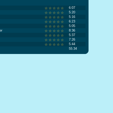
6:07
5:20
5:16
6:23
5:05
er
8:36
5:37
7:26
5:44
55:34