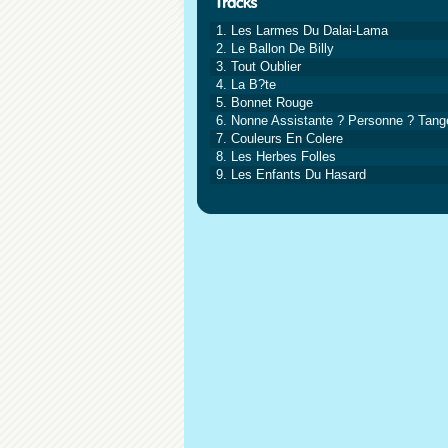
1. Les Larmes Du Dalai-Lama
2. Le Ballon De Billy
3. Tout Oublier
4. La B?te
5. Bonnet Rouge
6. Nonne Assistante ? Personne ? Tang
7. Couleurs En Colere
8. Les Herbes Folles
9. Les Enfants Du Hasard