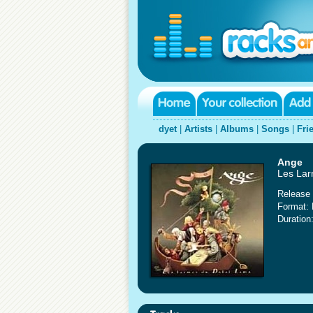
dyet
|
Artists
|
Albums
|
Songs
|
Fri
Ange
Les Lar
Release 
Format:
Duration