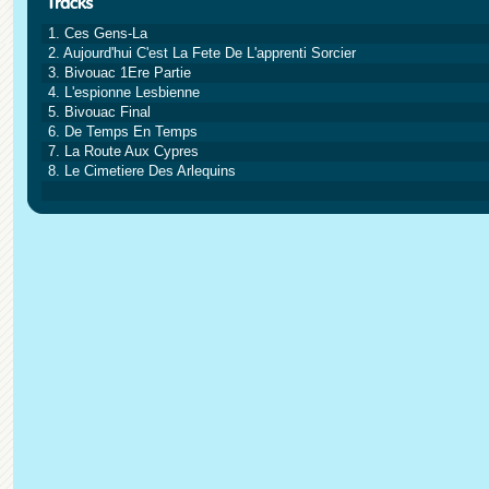
1. Ces Gens-La
2. Aujourd'hui C'est La Fete De L'apprenti Sorcier
3. Bivouac 1Ere Partie
4. L'espionne Lesbienne
5. Bivouac Final
6. De Temps En Temps
7. La Route Aux Cypres
8. Le Cimetiere Des Arlequins